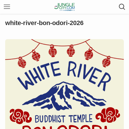
white-river-bon-odori-2026